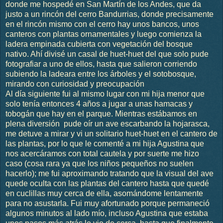
donde me hospedé en San Martín de los Andes, que da
justo a un rincón del cerro Bandurrias, donde precisamente
en el rincón mismo con el cerro hay unos bancos, unos
canteros con plantas ornamentales y luego comienza la
ladera empinada cubierta con vegetación del bosque
nativo. Ahí divisé un casal de huet-huet del que solo pude
fotografiar a uno de ellos, hasta que salieron corriendo
subiendo la ladeara entre los árboles y el sotobosque,
mirando con curiosidad y preocupación
Al día siguiente fui al mismo lugar con mi hija menor que
solo tenía entonces 4 años a jugar a unas hamacas y
tobogán que hay en el parque. Mientras estábamos en
plena diversión pude oír un ave escarbando la hojarasca,
me detuve a mirar y vi un solitario huet-huet en el cantero de
las plantas, por lo que le comenté a mi hija Agustina que
nos acercáramos con total cautela y por suerte me hizo
caso (cosa rara ya que los niños pequeños no suelen
hacerlo); me fui aproximando tratando que la visual del ave
quede oculta con las plantas del cantero hasta que quedé
en cuclillas muy cerca de ella, asomándome lentamente
para no asustarla. Fui muy afortunado porque permaneció
algunos minutos al lado mío, incluso Agustina que estaba